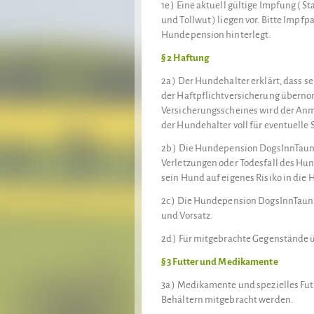
1e ) Eine aktuell gültige Impfung ( S
und Tollwut ) liegen vor. Bitte Impf
Hundepension hinterlegt.
§ 2 Haftung
2a ) Der Hundehalter erklärt, dass se
der Haftpflichtversicherung überno
Versicherungsscheines wird der Anme
der Hundehalter voll für eventuelle
2b ) Die Hundepension DogsInnTaun
Verletzungen oder Todesfall des Hun
sein Hund auf eigenes Risiko in di
2c ) Die Hundepension DogsInnTaunus
und Vorsatz.
2d ) Für mitgebrachte Gegenstände
§ 3 Futter und Medikamente
3a ) Medikamente und spezielles Fut
Behältern mitgebracht werden.