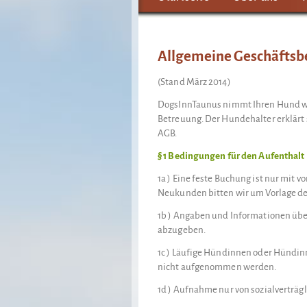
Allgemeine Geschäfts
(Stand März 2014)
DogsInnTaunus nimmt Ihren Hund wä
Betreuung. Der Hundehalter erklärt 
AGB.
§ 1 Bedingungen für den Aufenthalt
1a ) Eine feste Buchung ist nur mit 
Neukunden bitten wir um Vorlage de
1b ) Angaben und Informationen übe
abzugeben.
1c ) Läufige Hündinnen oder Hündin
nicht aufgenommen werden.
1d ) Aufnahme nur von sozialverträ