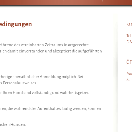
bedingungen
K
Tel.
E-M
hrend des vereinbarten Zeitraums in artgerechte
sich damit einverstanden und akzeptiert die aufgeführten
Ö
Mo
vorheriger persöhnlicher Anmeldung möglich. Bei
Sa:
s Personalausweises.
r Ihren Hund sind vollständig und wahrheitsgetreu
nen, die während des Aufenthaltes läufig werden, können
glichen Hunden.