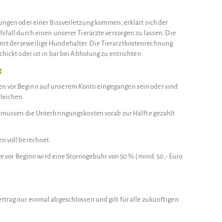
kungen oder einer Bissverletzung kommen, erklärt sich der
fsfall durch einen unserer Tierärzte versorgen zu lassen. Die
mt der jeweilige Hundehalter. Die Tierarztkostenrechnung
hickt oder ist in bar bei Abholung zu entrichten.
g
n vor Beginn auf unserem Konto eingegangen sein oder sind
leichen.
ng müssen die Unterbringungskosten vorab zur Hälfte gezahlt
n voll berechnet.
Tage vor Beginn wird eine Stornogebühr von 50 % ( mind. 50,- Euro
rtrag nur einmal abgeschlossen und gilt für alle zukünftigen