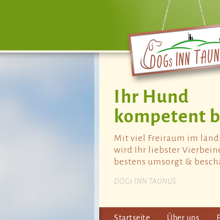
Ihr Hund
kompetent b
Mit viel Freiraum im län
wird Ihr liebster Vierbein
bestens umsorgt & beschä
DOGs INN TAUNUS
Startseite
Über uns