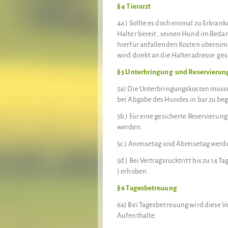
§ 4 Tierarzt
4a ) Sollte es doch einmal zu Erkran
Halter bereit , seinen Hund im Bedar
hierfür anfallenden Kosten übernim
wird direkt an die Halteradresse gesc
§ 5 Unterbringung und Reservierun
5a) Die Unterbringungskosten müsse
bei Abgabe des Hundes in bar zu beg
5b ) Für eine gesicherte Reservieru
werden.
5c ) Anreisetag und Abreisetag werde
5d ) Bei Vertragsrücktritt bis zu 14 
) erhoben.
§ 6 Tagesbetreuung
6a) Bei Tagesbetreuung wird diese Ve
Aufenthalte.