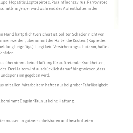
taupe, Hepatitis,Leptospirose, Parainfluenzavirus, Parvovirose
pass mitbringen, er wird während des Aufenthaltes in der
in Hund haftpflichtversichert ist. Sollten Schäden nicht von
mmen werden, übernimmt der Halter die Kosten. ( Kopie des
ldung beigefügt ). Liegt kein Versicherungsschutz vor, haftet
 Schäden.
us übernimmt keine Haftung für auftretende Krankheiten,
des. Der Halter wird ausdrücklich darauf hingewiesen, dass
e Hundepension gegeben wird.
 mit allen Mitarbeitern haftet nur bei grober Fahrlässigkeit
 übernimmt DogsInnTaunus keine Haftung.
ter müssen in gut verschließbaren und beschrifteten